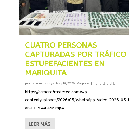
CUATRO PERSONAS
CAPTURADAS POR TRÁFICO
ESTUPEFACIENTES EN
MARIQUITA
por
Jazmin Bedoya
|
May 19, 2026
|
Regional
|
0
|
https://armerofmstereo.com/wp-
content/uploads/2026/05/WhatsApp-Video-2026-05-
at-10.15.44-PM.mp4...
LEER MÁS