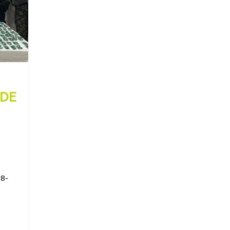
 DE
18-