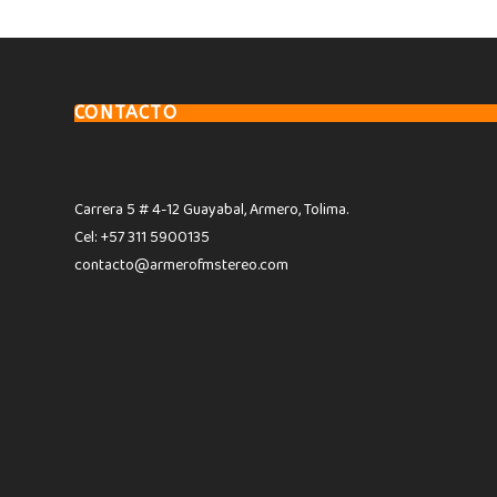
CONTACTO
Carrera 5 # 4-12 Guayabal, Armero, Tolima.
Cel: +57 311 5900135
contacto@armerofmstereo.com