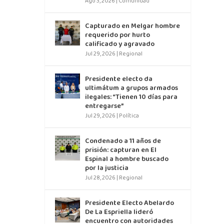
Ago 3, 2026
|
Comunidad
Capturado en Melgar hombre
requerido por hurto
calificado y agravado
Jul 29, 2026
|
Regional
Presidente electo da
ultimátum a grupos armados
ilegales: “Tienen 10 días para
entregarse”
Jul 29, 2026
|
Política
Condenado a 11 años de
prisión: capturan en El
Espinal a hombre buscado
por la justicia
Jul 28, 2026
|
Regional
Presidente Electo Abelardo
De La Espriella lideró
encuentro con autoridades