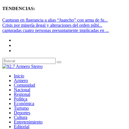
TENDENCIAS:
Capturan en flagrancia a alias “Juancho” con arma de fu...
Crisis por minería ilegal y alteraciones del orden públ...
capturadas cuatro personas presuntamente implicadas en ...
Inicio
Armero
Comunidad
Nacional
Regional
Política
Económica
Turismo
Deportes
Cultura
Entretenimiento
Editorial