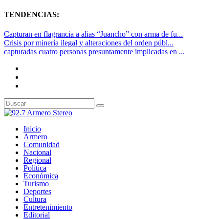
TENDENCIAS:
Capturan en flagrancia a alias “Juancho” con arma de fu...
Crisis por minería ilegal y alteraciones del orden públ...
capturadas cuatro personas presuntamente implicadas en ...
Inicio
Armero
Comunidad
Nacional
Regional
Política
Económica
Turismo
Deportes
Cultura
Entretenimiento
Editorial