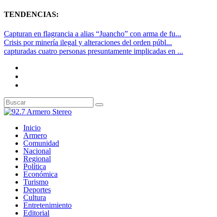
TENDENCIAS:
Capturan en flagrancia a alias “Juancho” con arma de fu...
Crisis por minería ilegal y alteraciones del orden públ...
capturadas cuatro personas presuntamente implicadas en ...
Inicio
Armero
Comunidad
Nacional
Regional
Política
Económica
Turismo
Deportes
Cultura
Entretenimiento
Editorial