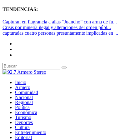
TENDENCIAS:
Capturan en flagrancia a alias “Juancho” con arma de fu...
Crisis por minería ilegal y alteraciones del orden públ...
capturadas cuatro personas presuntamente implicadas en ...
Inicio
Armero
Comunidad
Nacional
Regional
Política
Económica
Turismo
Deportes
Cultura
Entretenimiento
Editorial