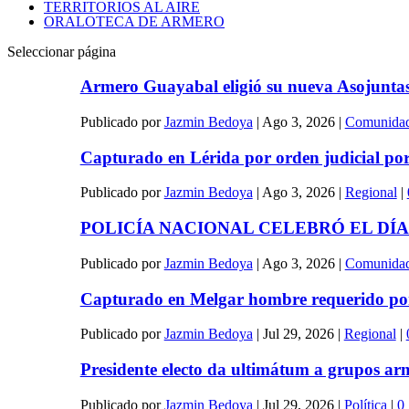
TERRITORIOS AL AIRE
ORALOTECA DE ARMERO
Seleccionar página
Armero Guayabal eligió su nueva Asojuntas 
Publicado por
Jazmin Bedoya
|
Ago 3, 2026
|
Comunida
Capturado en Lérida por orden judicial por 
Publicado por
Jazmin Bedoya
|
Ago 3, 2026
|
Regional
|
POLICÍA NACIONAL CELEBRÓ EL DÍA
Publicado por
Jazmin Bedoya
|
Ago 3, 2026
|
Comunida
Capturado en Melgar hombre requerido por 
Publicado por
Jazmin Bedoya
|
Jul 29, 2026
|
Regional
|
Presidente electo da ultimátum a grupos arm
Publicado por
Jazmin Bedoya
|
Jul 29, 2026
|
Política
|
0