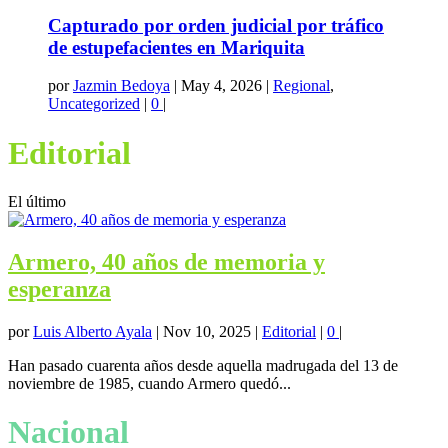
Capturado por orden judicial por tráfico
de estupefacientes en Mariquita
por
Jazmin Bedoya
|
May 4, 2026
|
Regional
,
Uncategorized
|
0
|
Editorial
El último
Armero, 40 años de memoria y
esperanza
por
Luis Alberto Ayala
|
Nov 10, 2025
|
Editorial
|
0
|
Han pasado cuarenta años desde aquella madrugada del 13 de
noviembre de 1985, cuando Armero quedó...
Nacional