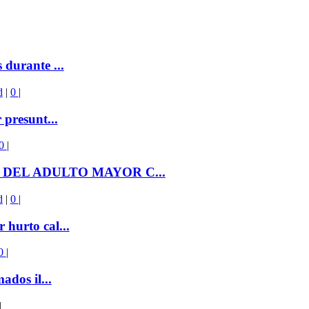
durante ...
d
|
0
|
presunt...
0
|
 DEL ADULTO MAYOR C...
d
|
0
|
hurto cal...
0
|
ados il...
|