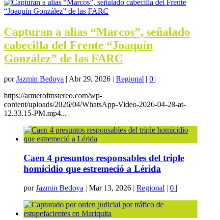
Capturan a alias “Marcos”, señalado
cabecilla del Frente “Joaquín
González” de las FARC
por
Jazmin Bedoya
|
Abr 29, 2026
|
Regional
|
0
|
https://armerofmstereo.com/wp-
content/uploads/2026/04/WhatsApp-Video-2026-04-28-at-
12.33.15-PM.mp4...
Caen 4 presuntos responsables del triple
homicidio que estremeció a Lérida
por
Jazmin Bedoya
|
Mar 13, 2026
|
Regional
|
0
|